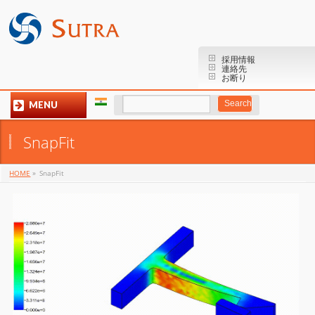
採用情報
連絡先
お断り
MENU
SnapFit
HOME
»
SnapFit