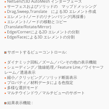
NetGenの3D AutoMesh インターフェース
サーフェスおよびソリッドの マップドメッシング
Drag,Sweep,Translate による3D エレメント作成
エレメント/ノードのリナンバリング(再採番）
エレメント/ノードの移動とコピー
(Translate/Rotate/Mirror)
Edge/Cornerによる2D エレメントの分割
Edge/Faceによる3D エレメントの分割
サポートするビューコントロール:
ダイナミック回転／ズーム／パンその他の表示機能
シェーディング／陰線処理／Feature Line／ワイヤーフ
レーム／透過表示
縮小／クリッピング／ソリッド断面表示
プロパティ／材料データによる色指定
多様な選択モード
マルチウインドウ／マルチビューのサポート
結果表示機能 :