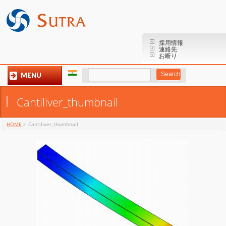
採用情報
連絡先
お断り
MENU
Cantiliver_thumbnail
HOME
»
Cantiliver_thumbnail