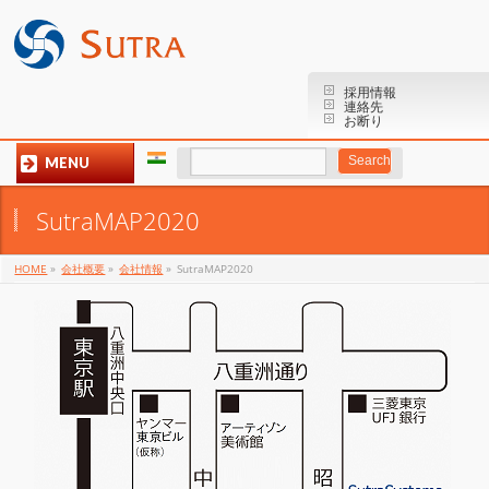
採用情報
連絡先
お断り
MENU
SutraMAP2020
HOME
»
会社概要
»
会社情報
»
SutraMAP2020